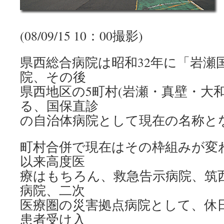
(08/09/15 10：00撮影)
県西総合病院は昭和32年に「岩瀬
院、その後
県西地区の5町村(岩瀬・真壁・大
る、国保直診
の自治体病院として現在の名称と
町村合併で現在はその枠組みが変
以来高度医
療はもちろん、救急告示病院、筑
病院、二次
医療圏の災害拠点病院として、休
患者受け入