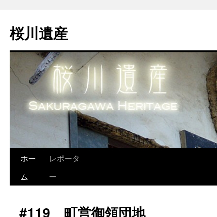
桜川遺産
ホー
レポータ
ム
ー
#119 町営御領団地