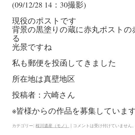
(09/12/28 14：30撮影)
現役のポストです
背景の黒塗りの蔵に赤丸ポストの
る
光景ですね
私も郵便を投函してきました
所在地は真壁地区
投稿者：六崎さん
※皆様からの作品を募集していま
カテゴリー:
桜川遺産（モノ）
|
コメントは受け付けていません