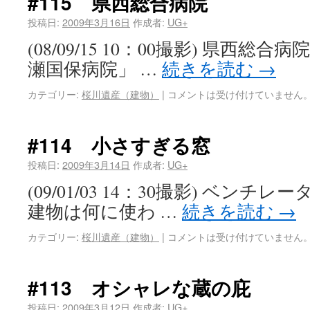
#115 県西総合病院
投稿日:
2009年3月16日
作成者:
UG+
(08/09/15 10：00撮影) 県西総
瀬国保病院」 …
続きを読む
→
カテゴリー:
桜川遺産（建物）
|
コメントは受け付けていません
#114 小さすぎる窓
投稿日:
2009年3月14日
作成者:
UG+
(09/01/03 14：30撮影) ベン
建物は何に使わ …
続きを読む
→
カテゴリー:
桜川遺産（建物）
|
コメントは受け付けていません
#113 オシャレな蔵の庇
投稿日:
2009年3月12日
作成者:
UG+