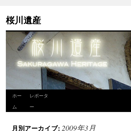
桜川遺産
ホー
レポータ
ム
ー
2009年3月
月別アーカイブ: