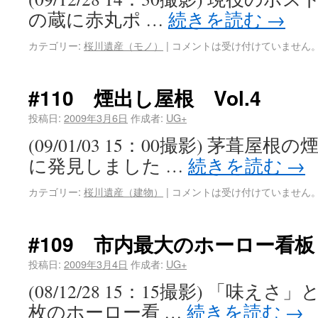
の蔵に赤丸ポ …
続きを読む
→
カテゴリー:
桜川遺産（モノ）
|
コメントは受け付けていません
#110 煙出し屋根 Vol.4
投稿日:
2009年3月6日
作成者:
UG+
(09/01/03 15：00撮影) 茅葺
に発見しました …
続きを読む
→
カテゴリー:
桜川遺産（建物）
|
コメントは受け付けていません
#109 市内最大のホーロー看
投稿日:
2009年3月4日
作成者:
UG+
(08/12/28 15：15撮影) 「味
枚のホーロー看 …
続きを読む
→