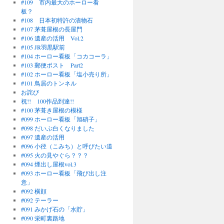
#109 市内最大のホーロー看
板？
#108 日本初特許の漬物石
#107 茅葺屋根の長屋門
#106 遺産の活用 Vol.2
#105 JR羽黒駅前
#104 ホーロー看板「コカコーラ」
#103 郵便ポスト Part2
#102 ホーロー看板「塩小売り所」
#101 鳥居のトンネル
お詫び
祝!! 100作品到達!!
#100 茅葺き屋根の模様
#099 ホーロー看板「旭硝子」
#098 だいぶ白くなりました
#097 遺産の活用
#096 小径（こみち）と呼びたい道
#095 火の見やぐら？？？
#094 煙出し屋根vol.3
#093 ホーロー看板「飛び出し注
意」
#092 横顔
#092 テーラー
#091 みかげ石の「水貯」
#090 栄町裏路地