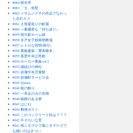
#064 昭光亭
#063 「タ。魚堅
#062 イサムノグチの作品でなかっ
た石灯ろう
#061 入母屋造りの町屋
#060 一番優美な『持ち送り』
#059 雨引駅ホーム跡
#058 水戸女子校林間教場
#057 レトロな照明(雨引)
#056 看板建築「畳表榎本」
#055 真壁中央公民館
#054 ホーロー看板vol.2
#052 縁結びの神社
#051 岩瀬中央児童館
#050 岩瀬町サービス会
#049 Ｑueen
#048 龍の飾り
#047 一本足の火の見櫓
#046 線路のある家
#045 はにわ
#044 郵便ポスト
#043 このコンクリート柱は？？？
#042 不ぞろいな窓
#041 雨ニモマケズ風ニモマケズで
も細いのはきつい