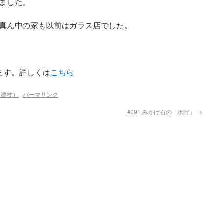
ました。
が、真ん中の家も以前はガラス店でした。
ます。詳しくは
こちら
（建物）
パーマリンク
#091 みかげ石の「水貯」
→