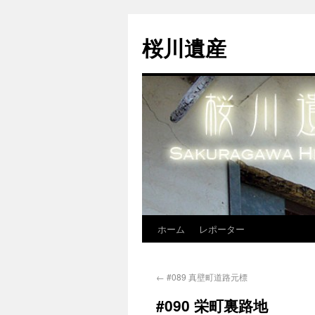
桜川遺産
ホーム
レポーター
←
#089 真壁町道路元標
#090 栄町裏路地