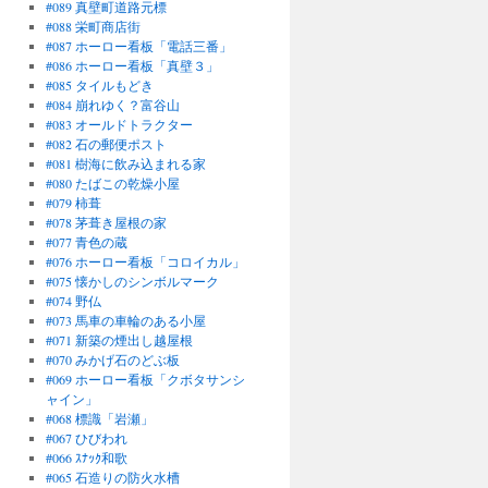
#089 真壁町道路元標
#088 栄町商店街
#087 ホーロー看板「電話三番」
#086 ホーロー看板「真壁３」
#085 タイルもどき
#084 崩れゆく？富谷山
#083 オールドトラクター
#082 石の郵便ポスト
#081 樹海に飲み込まれる家
#080 たばこの乾燥小屋
#079 柿葺
#078 茅葺き屋根の家
#077 青色の蔵
#076 ホーロー看板「コロイカル」
#075 懐かしのシンボルマーク
#074 野仏
#073 馬車の車輪のある小屋
#071 新築の煙出し越屋根
#070 みかげ石のどぶ板
#069 ホーロー看板「クボタサンシ
ャイン」
#068 標識「岩瀬」
#067 ひびわれ
#066 ｽﾅｯｸ和歌
#065 石造りの防火水槽