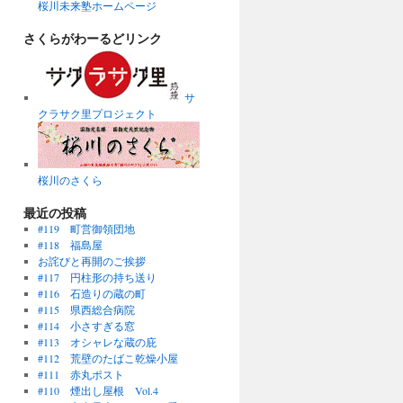
桜川未来塾ホームページ
さくらがわーるどリンク
サ
クラサク里プロジェクト
桜川のさくら
最近の投稿
#119 町営御領団地
#118 福島屋
お詫びと再開のご挨拶
#117 円柱形の持ち送り
#116 石造りの蔵の町
#115 県西総合病院
#114 小さすぎる窓
#113 オシャレな蔵の庇
#112 荒壁のたばこ乾燥小屋
#111 赤丸ポスト
#110 煙出し屋根 Vol.4