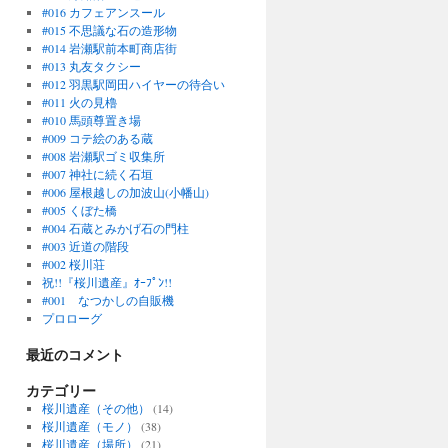
#016 カフェアンスール
#015 不思議な石の造形物
#014 岩瀬駅前本町商店街
#013 丸友タクシー
#012 羽黒駅岡田ハイヤーの待合い
#011 火の見櫓
#010 馬頭尊置き場
#009 コテ絵のある蔵
#008 岩瀬駅ゴミ収集所
#007 神社に続く石垣
#006 屋根越しの加波山(小幡山)
#005 くぼた橋
#004 石蔵とみかげ石の門柱
#003 近道の階段
#002 桜川荘
祝!!『桜川遺産』ｵｰﾌﾟﾝ!!
#001 なつかしの自販機
プロローグ
最近のコメント
カテゴリー
桜川遺産（その他）
(14)
桜川遺産（モノ）
(38)
桜川遺産（場所）
(21)