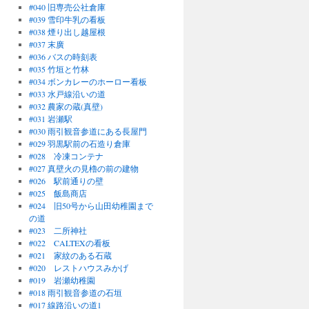
#040 旧専売公社倉庫
#039 雪印牛乳の看板
#038 煙り出し越屋根
#037 末廣
#036 バスの時刻表
#035 竹垣と竹林
#034 ボンカレーのホーロー看板
#033 水戸線沿いの道
#032 農家の蔵(真壁)
#031 岩瀬駅
#030 雨引観音参道にある長屋門
#029 羽黒駅前の石造り倉庫
#028 冷凍コンテナ
#027 真壁火の見櫓の前の建物
#026 駅前通りの壁
#025 飯島商店
#024 旧50号から山田幼稚園まで
の道
#023 二所神社
#022 CALTEXの看板
#021 家紋のある石蔵
#020 レストハウスみかげ
#019 岩瀬幼稚園
#018 雨引観音参道の石垣
#017 線路沿いの道1