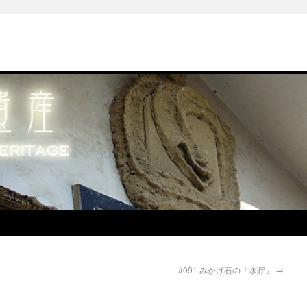
#091 みかげ石の「水貯」
→