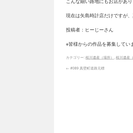
こんな細い路地にもお店があり
現在は矢島時計店だけです
投稿者：ヒーじーさん
※皆様からの作品を募集してい
カテゴリー:
桜川遺産（場所）
,
桜川遺産
←
#089 真壁町道路元標